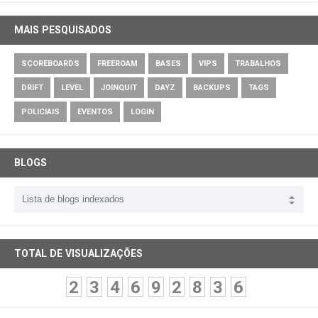
MAIS PESQUISADOS
SCOREBOARDS
FREEROAM
BASES
VIPS
TRABALHOS
DRIFT
LEVEL
JOINQUIT
DAYZ
BACKUPS
TAGS
POLICIAIS
EVENTOS
LOGIN
BLOGS
TOTAL DE VISUALIZAÇÕES
2
3
4
6
9
2
8
3
6