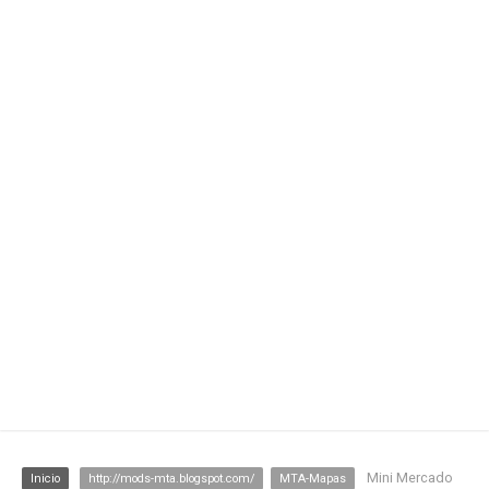
Mini Mercado
Inicio
http://mods-mta.blogspot.com/
MTA-Mapas