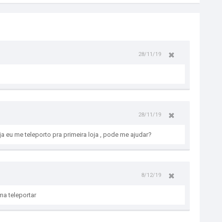
28/11/19
28/11/19
ja eu me teleporto pra primeira loja , pode me ajudar?
8/12/19
a teleportar