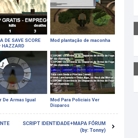
A DE SAVE SCORE
Mod plantação de maconha
y HAZZARD
r De Armas Igual
Mod Para Policiais Ver
Disparos
ENTE
SCRIPT IDENTIDADE+MAPA FÓRUM
(by: Tonny)