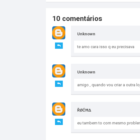
10 comentários
Unknown
te amo cara isso q eu precisava
Unknown
amigo , quando vou criar a outra lo
ŘØĆĦΔ
eu tambem to com mesmo problem