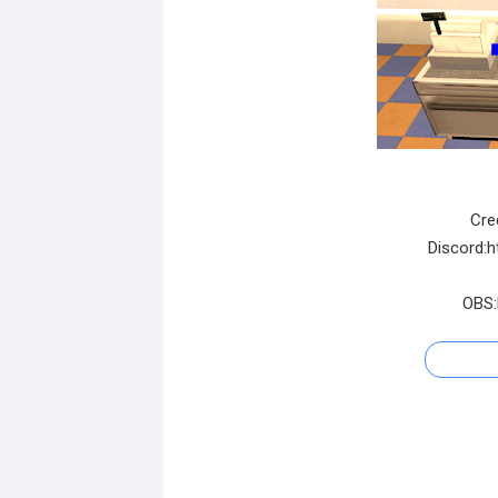
Cre
Discord:h
OBS: