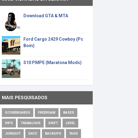
Download GTA & MTA
Ford Cargo 2429 Cowboy (Pc
Bom)
S10 PMPE (Maratona Mods)
MAIS PESQUISADOS
SCOREBOARDS
FREEROAM
BASES
VIPS
TRABALHOS
DRIFT
LEVEL
JOINQUIT
DAYZ
BACKUPS
TAGS