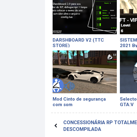
DARSHBOARD V2 (TTC
SISTEM
STORE)
2021 B
Mod Cinto de segurança
Selecto
com som
GTA:V
CONCESSIONÁRIA RP TOTALM
DESCOMPILADA