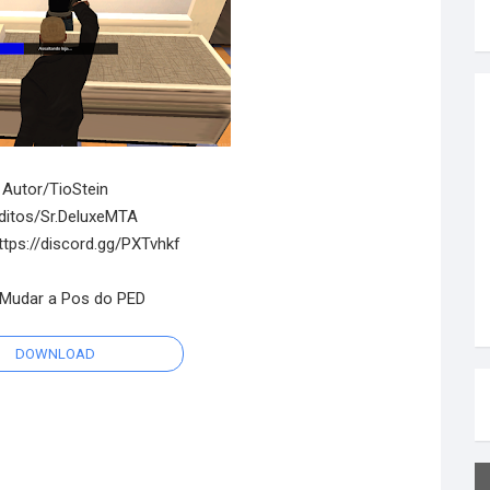
Autor/TioStein
ditos/Sr.DeluxeMTA
ttps://discord.gg/PXTvhkf
Mudar a Pos do PED
DOWNLOAD