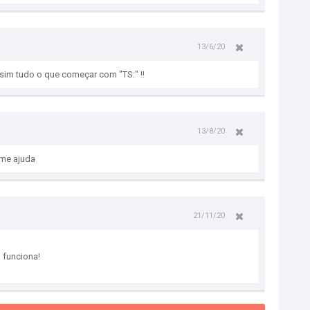
13/6/20
sim tudo o que começar com "TS:" !!
13/8/20
me ajuda
21/11/20
 funciona!