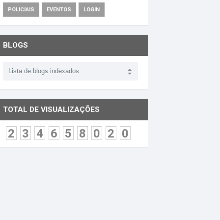
POLICIAIS
EVENTOS
LOGIN
BLOGS
TOTAL DE VISUALIZAÇÕES
2
3
4
6
5
8
0
2
0