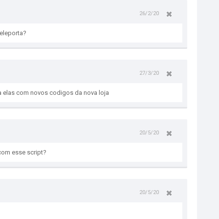
26/2/20
eleporta?
27/3/20
a elas com novos codigos da nova loja
20/5/20
 com esse script?
20/5/20