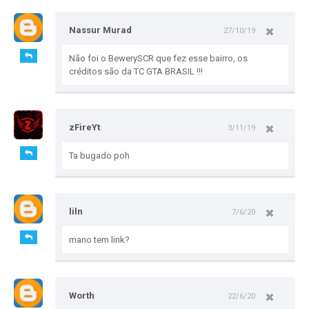
Nassur Murad
27/10/19
Não foi o BewerySCR que fez esse bairro, os
créditos são da TC GTA BRASIL !!!
zFireYt
3/11/19
Ta bugado poh
liln
7/6/20
mano tem link?
Worth
22/6/20