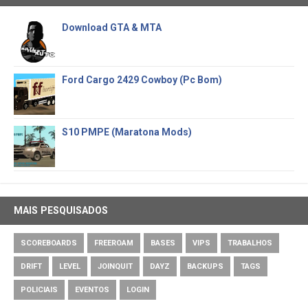
Download GTA & MTA
Ford Cargo 2429 Cowboy (Pc Bom)
S10 PMPE (Maratona Mods)
MAIS PESQUISADOS
SCOREBOARDS
FREEROAM
BASES
VIPS
TRABALHOS
DRIFT
LEVEL
JOINQUIT
DAYZ
BACKUPS
TAGS
POLICIAIS
EVENTOS
LOGIN