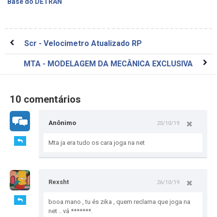
Base do DETRAN
Scr - Velocimetro Atualizado RP
MTA - MODELAGEM DA MECÂNICA EXCLUSIVA
10 comentários
Anônimo
25/10/19
Mta ja era tudo os cara joga na net
Rexsht
26/10/19
booa mano , tu és zika , quem reclama que joga na
net .. vá *******.