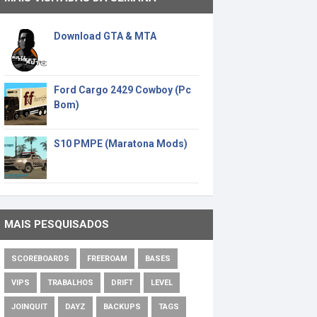
Download GTA & MTA
Ford Cargo 2429 Cowboy (Pc
Bom)
S10 PMPE (Maratona Mods)
MAIS PESQUISADOS
SCOREBOARDS
FREEROAM
BASES
VIPS
TRABALHOS
DRIFT
LEVEL
JOINQUIT
DAYZ
BACKUPS
TAGS