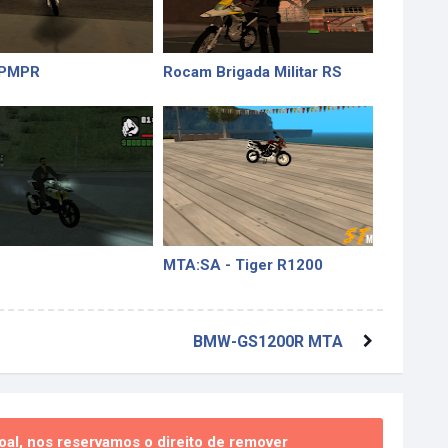
 PMPR
Rocam Brigada Militar RS
MTA:SA - Tiger R1200
BMW-GS1200R MTA
al, nos reservamos o direito de remover