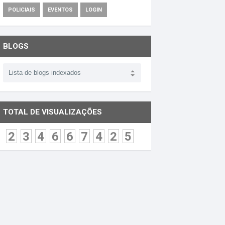
POLICIAIS
EVENTOS
LOGIN
BLOGS
TOTAL DE VISUALIZAÇÕES
2
3
4
6
6
7
4
2
5