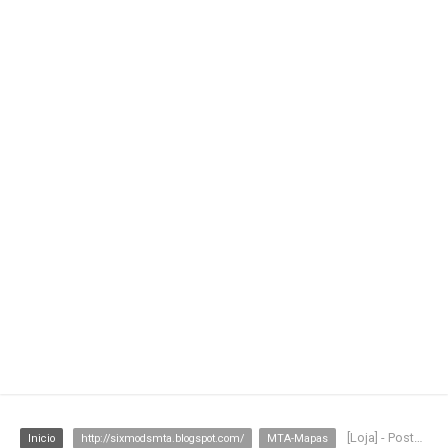
[Loja] - Posto CJ
Inicio
http://sixmodsmta.blogspot.com/
MTA-Mapas