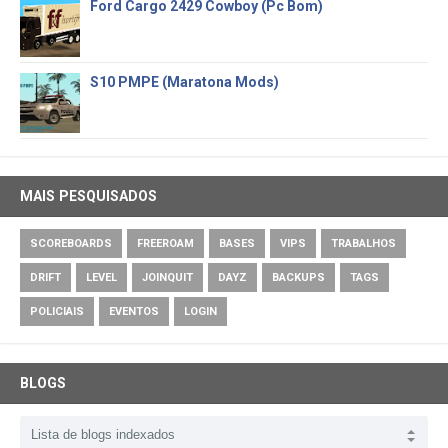
Ford Cargo 2429 Cowboy (Pc Bom)
S10 PMPE (Maratona Mods)
MAIS PESQUISADOS
SCOREBOARDS
FREEROAM
BASES
VIPS
TRABALHOS
DRIFT
LEVEL
JOINQUIT
DAYZ
BACKUPS
TAGS
POLICIAIS
EVENTOS
LOGIN
BLOGS