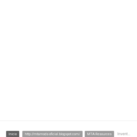
InventarioDrogas+LojaDrogas
Inicio
http://mtamods-oficial.blogspot.com/
MTA-Resources