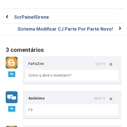
ScrPainelSirene
Sistema Modificar CJ Parte Por Parte Novo!
3 comentários
FaFaZim
5/8/19
Como q abre o inventario?
Anônimo
28/8/19
F9