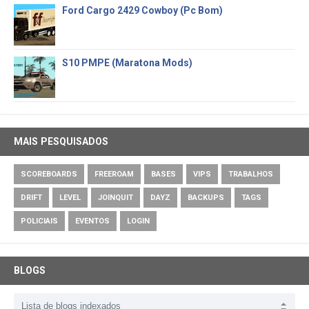
Ford Cargo 2429 Cowboy (Pc Bom)
S10 PMPE (Maratona Mods)
MAIS PESQUISADOS
SCOREBOARDS
FREEROAM
BASES
VIPS
TRABALHOS
DRIFT
LEVEL
JOINQUIT
DAYZ
BACKUPS
TAGS
POLICIAIS
EVENTOS
LOGIN
BLOGS