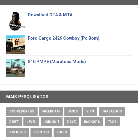
Download GTA & MTA
Ford Cargo 2429 Cowboy (Pc Bom)
S10 PMPE (Maratona Mods)
MAIS PESQUISADOS
SCOREBOARDS
FREEROAM
BASES
VIPS
TRABALHOS
DRIFT
LEVEL
JOINQUIT
DAYZ
BACKUPS
TAGS
POLICIAIS
EVENTOS
LOGIN