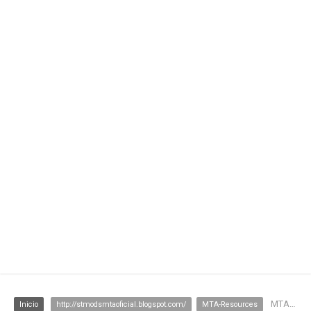
MTA:SA - Script/VPN
Inicio
http://stmodsmtaoficial.blogspot.com/
MTA-Resources