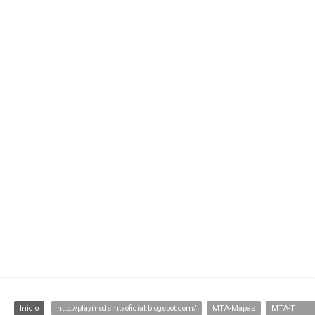
Inicio
http://playmodsmtaoficial.blogspot.com/
MTA-Mapas
MTA-Texturas