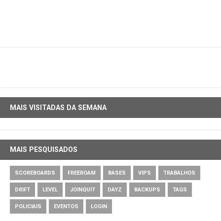
MAIS VISITADAS DA SEMANA
MAIS PESQUISADOS
SCOREBOARDS
FREEROAM
BASES
VIPS
TRABALHOS
DRIFT
LEVEL
JOINQUIT
DAYZ
BACKUPS
TAGS
POLICIAIS
EVENTOS
LOGIN