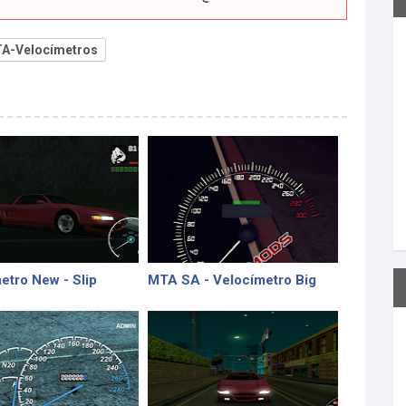
A-Velocímetros
etro New - Slip
MTA SA - Velocímetro Big