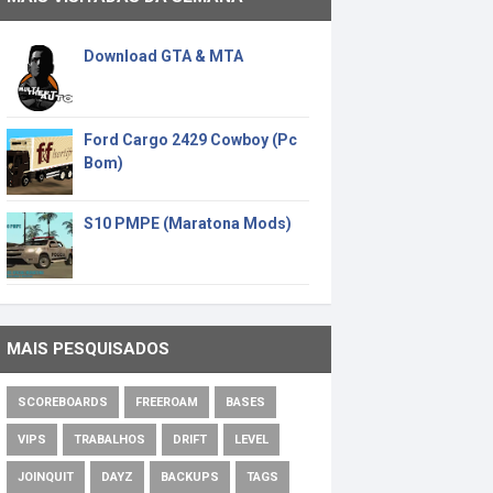
Download GTA & MTA
Ford Cargo 2429 Cowboy (Pc
Bom)
S10 PMPE (Maratona Mods)
MAIS PESQUISADOS
SCOREBOARDS
FREEROAM
BASES
VIPS
TRABALHOS
DRIFT
LEVEL
JOINQUIT
DAYZ
BACKUPS
TAGS