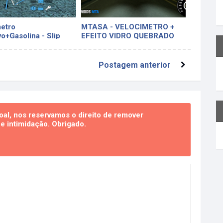
etro
MTASA - VELOCIMETRO +
vo+Gasolina - Slip
EFEITO VIDRO QUEBRADO
Postagem anterior
al, nos reservamos o direito de remover
 intimidação. Obrigado.