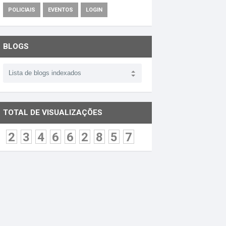
POLICIAIS
EVENTOS
LOGIN
BLOGS
TOTAL DE VISUALIZAÇÕES
2
3
4
6
6
2
8
5
7