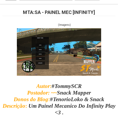
MTA:SA - PAINEL MEC [INFINITY]
(Imagens)
Autor
:
#
TommySCR
Postador
:
~~
Snack Mapper
Donos do Blog
:
#
TenorioLoko & Snack
Descrição
:
Um Painel Mecanico Do Infinity Play
<3 .