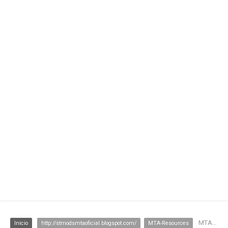
MTA:SA - Painel Mec [Infinity]
Inicio
http://stmodsmtaoficial.blogspot.com/
MTA-Resources