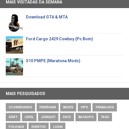
MAIS VISITADAS DA SEMANA
Download GTA & MTA
Ford Cargo 2429 Cowboy (Pc Bom)
S10 PMPE (Maratona Mods)
MAIS PESQUISADOS
SCOREBOARDS
FREEROAM
BASES
VIPS
TRABALHOS
DRIFT
LEVEL
JOINQUIT
DAYZ
BACKUPS
TAGS
POLICIAIS
EVENTOS
LOGIN