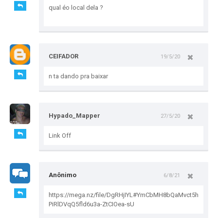
qual éo local dela ?
CEIFADOR
19/5/20
n ta dando pra baixar
Hypado_Mapper
27/5/20
Link Off
Anônimo
6/8/21
https://mega.nz/file/DgRHjIYL#YmCbMH8bQaMvct5h
PiRlDVqQ5fld6u3a-ZtCIOea-sU