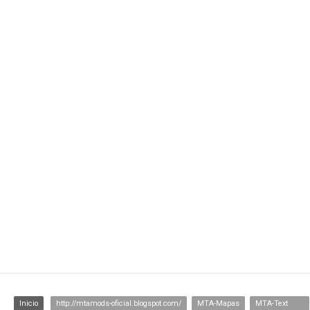
Inicio
http://mtamods-oficial.blogspot.com/
MTA-Mapas
MTA-Texturas