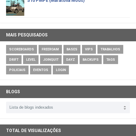
S10 PMPE (Maratona Mods)
MAIS PESQUISADOS
SCOREBOARDS
FREEROAM
BASES
VIPS
TRABALHOS
DRIFT
LEVEL
JOINQUIT
DAYZ
BACKUPS
TAGS
POLICIAIS
EVENTOS
LOGIN
BLOGS
TOTAL DE VISUALIZAÇÕES