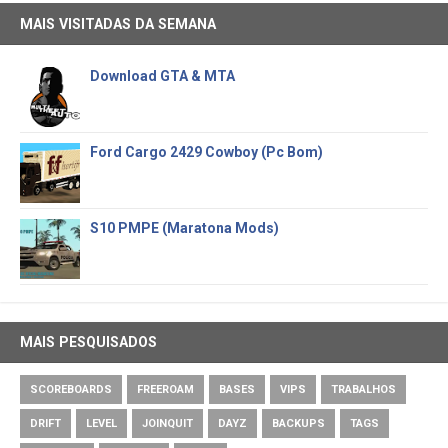
MAIS VISITADAS DA SEMANA
Download GTA & MTA
Ford Cargo 2429 Cowboy (Pc Bom)
S10 PMPE (Maratona Mods)
MAIS PESQUISADOS
SCOREBOARDS
FREEROAM
BASES
VIPS
TRABALHOS
DRIFT
LEVEL
JOINQUIT
DAYZ
BACKUPS
TAGS