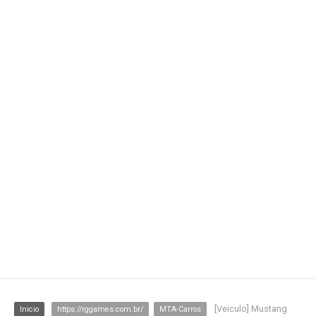
[Veiculo] Mustang
Inicio
https://rggames.com.br/
MTA-Carros