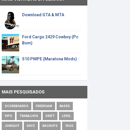
Download GTA & MTA
Ford Cargo 2429 Cowboy (Pc
Bom)
S10 PMPE (Maratona Mods)
MAIS PESQUISADOS
SCOREBOARDS
FREEROAM
BASES
VIPS
TRABALHOS
DRIFT
LEVEL
JOINQUIT
DAYZ
BACKUPS
TAGS