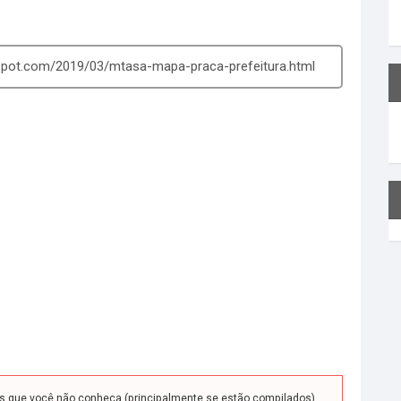
gspot.com/2019/03/mtasa-mapa-praca-prefeitura.html
ds que você não conheça (principalmente se estão compilados)