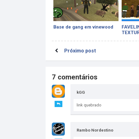
Base de gang em vinewood
FAVELI
TEXTU
Próximo post
7 comentários
kGG
link quebrado
Rambo Nordestino