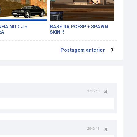
NHA NO CJ +
BASE DA PCESP + SPAWN
RA
SKIN!!!
Postagem anterior
27/3/19
28/3/19