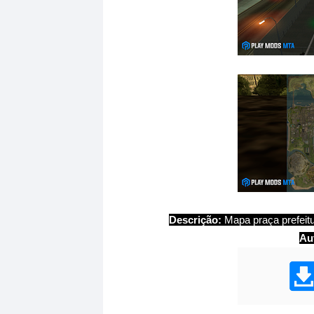
Descrição:
Mapa praça prefeitu
Au