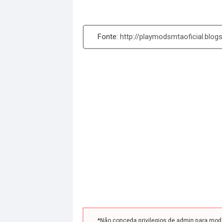
http://playmodsmtaoficial.blo
*Não conceda privilegios de admin para mo