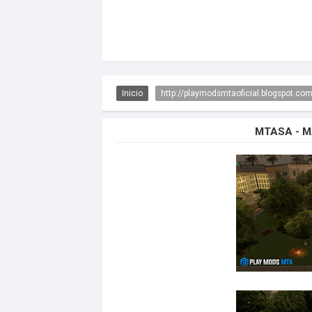
Inicio
http://playmodsmtaoficial.blogspot.co
MTASA - 