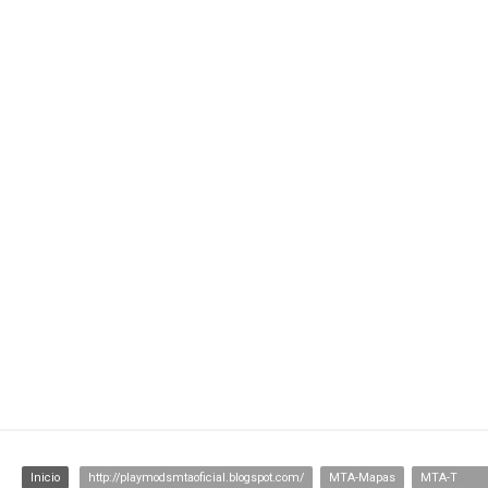
Inicio
http://playmodsmtaoficial.blogspot.com/
MTA-Mapas
MTA-Texturas