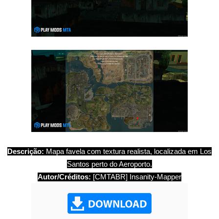
Descrição:
Mapa favela com textura realista, localizada em Los
Santos perto do Aeroporto.
Autor/Créditos:
[CMTABR] Insanity-Mapper