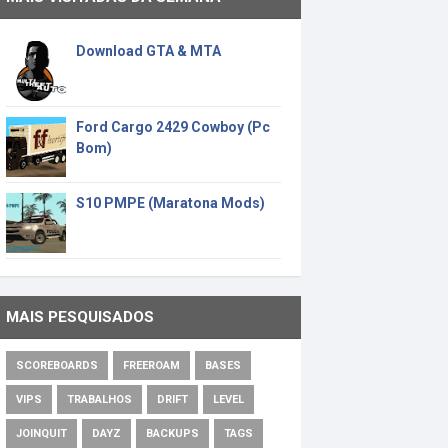
Download GTA & MTA
Ford Cargo 2429 Cowboy (Pc
Bom)
S10 PMPE (Maratona Mods)
MAIS PESQUISADOS
SCOREBOARDS
FREEROAM
BASES
VIPS
TRABALHOS
DRIFT
LEVEL
JOINQUIT
DAYZ
BACKUPS
TAGS