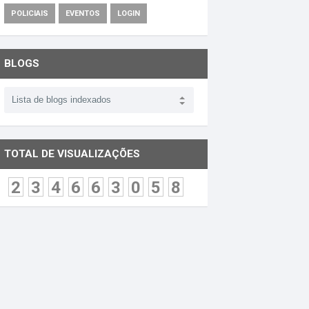
POLICIAIS
EVENTOS
LOGIN
BLOGS
TOTAL DE VISUALIZAÇÕES
2
3
4
6
6
3
0
5
8