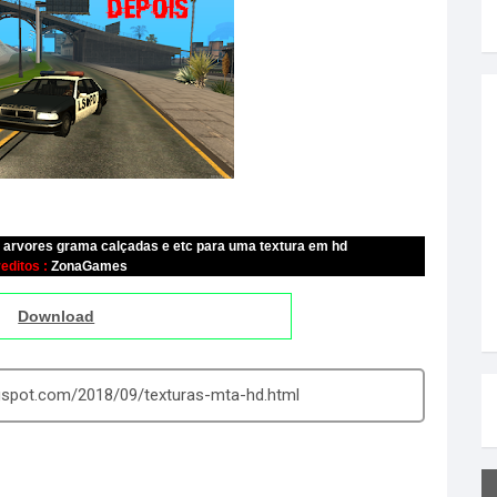
 arvores grama calçadas e etc para uma textura em hd
editos :
ZonaGames
Download
gspot.com/2018/09/texturas-mta-hd.html