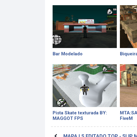
Bar Modelado
Biqueir
Pista Skate texturada BY:
MTA:SA 
MAGGOT FPS
FiveM
MAPA LS EDITADO TOP - SLIP