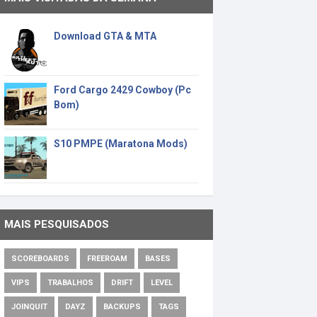
Download GTA & MTA
Ford Cargo 2429 Cowboy (Pc
Bom)
S10 PMPE (Maratona Mods)
MAIS PESQUISADOS
SCOREBOARDS
FREEROAM
BASES
VIPS
TRABALHOS
DRIFT
LEVEL
JOINQUIT
DAYZ
BACKUPS
TAGS