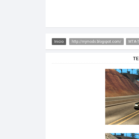
Inicio
http://mjmods.blogspot.com/
MTA-T
TE