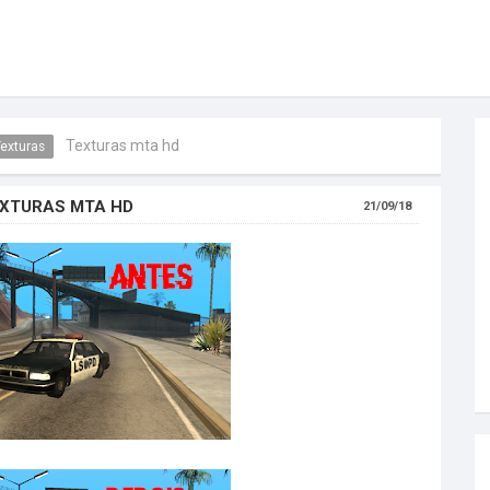
Texturas mta hd
exturas
XTURAS MTA HD
21/09/18