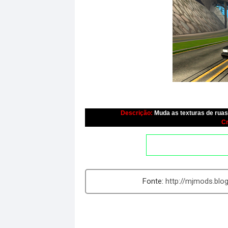
Descrição:
Muda as texturas de ruas
Cr
http://mjmods.blo