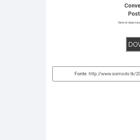
Conve
Post
Caso vc seja o a
http://www.sixmods.tk/