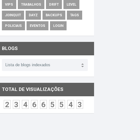
VIPS
TRABALHOS
DRIFT
LEVEL
JOINQUIT
DAYZ
BACKUPS
TAGS
POLICIAIS
EVENTOS
LOGIN
BLOGS
TOTAL DE VISUALIZAÇÕES
2
3
4
6
6
5
5
4
3