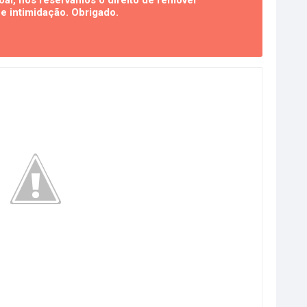
al, nos reservamos o direito de remover
 intimidação. Obrigado.