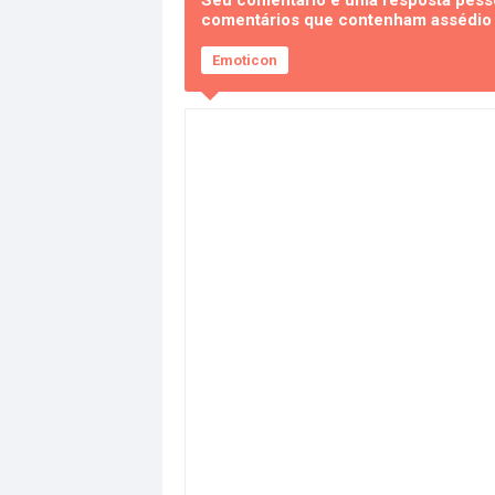
Seu comentário é uma resposta pesso
comentários que contenham assédio e
Emoticon