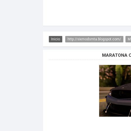
Inicio
http://sixmodsmta.blogspot.com/
M
MARATONA C