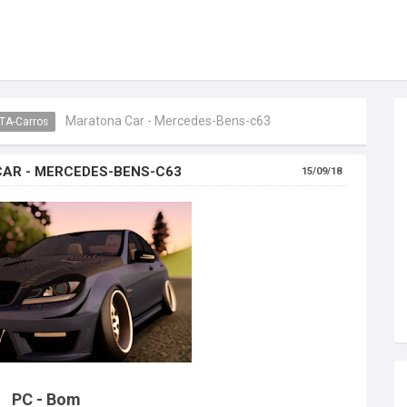
Maratona Car - Mercedes-Bens-c63
TA-Carros
AR - MERCEDES-BENS-C63
15/09/18
PC - Bom