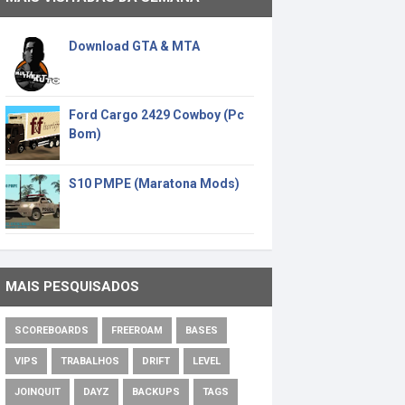
Download GTA & MTA
Ford Cargo 2429 Cowboy (Pc
Bom)
S10 PMPE (Maratona Mods)
MAIS PESQUISADOS
SCOREBOARDS
FREEROAM
BASES
VIPS
TRABALHOS
DRIFT
LEVEL
JOINQUIT
DAYZ
BACKUPS
TAGS