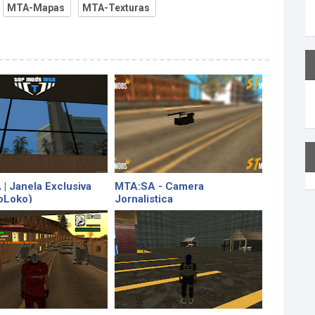
MTA-Mapas
MTA-Texturas
| Janela Exclusiva
MTA:SA - Camera
oLoko)
Jornalistica