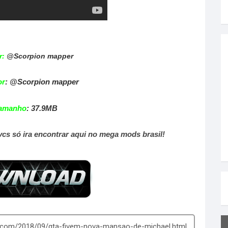
r:
@Scorpion mapper
or
: @Scorpion mapper
amanho
:
37.9MB
cs só ira encontrar aqui no mega mods brasil
!
.com/2018/09/gta-fivem-nova-mansao-de-michael.html