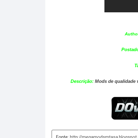
Autho
Postad
T
Descrição
:
Mods de qualidade v
http://megamodsmtasa.blogspot