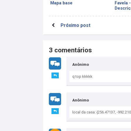
Mapa base
Favela 
Descriç
Próximo post
3 comentários
Anônimo
q top kkkkk
Anônimo
local da casa: {256.47137, -992.21