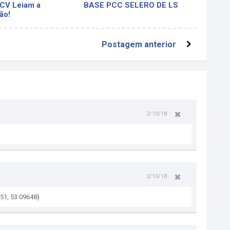
-CV Leiam a
BASE PCC SELERO DE LS
ão!
Postagem anterior
2/10/18
2/10/18
051, 53.09648}