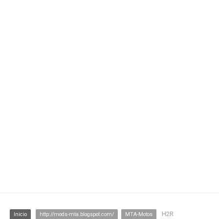
H2R
Inicio
http://mods-mta.blogspot.com/
MTA-Motos