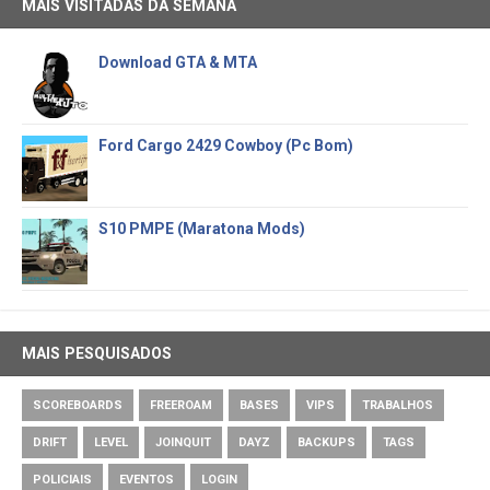
MAIS VISITADAS DA SEMANA
Download GTA & MTA
Ford Cargo 2429 Cowboy (Pc Bom)
S10 PMPE (Maratona Mods)
MAIS PESQUISADOS
SCOREBOARDS
FREEROAM
BASES
VIPS
TRABALHOS
DRIFT
LEVEL
JOINQUIT
DAYZ
BACKUPS
TAGS
POLICIAIS
EVENTOS
LOGIN