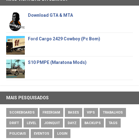
Download GTA & MTA
Ford Cargo 2429 Cowboy (Pc Bom)
S10 PMPE (Maratona Mods)
MAIS PESQUISADOS
SCOREBOARDS
FREEROAM
BASES
VIPS
TRABALHOS
DRIFT
LEVEL
JOINQUIT
DAYZ
BACKUPS
TAGS
POLICIAIS
EVENTOS
LOGIN