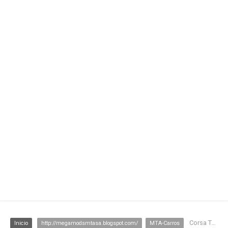
Corsa Tuning
Inicio
http://megamodsmtasa.blogspot.com/
MTA-Carros