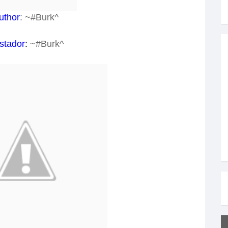
uthor
:
~#Burk^
stador
:
~#Burk^