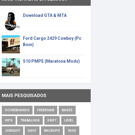
Download GTA & MTA
Ford Cargo 2429 Cowboy (Pc
Bom)
S10 PMPE (Maratona Mods)
MAIS PESQUISADOS
SCOREBOARDS
FREEROAM
BASES
VIPS
TRABALHOS
DRIFT
LEVEL
JOINQUIT
DAYZ
BACKUPS
TAGS