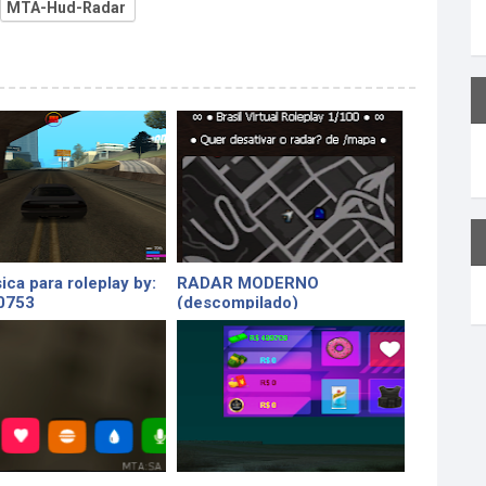
MTA-Hud-Radar
ica para roleplay by:
RADAR MODERNO
0753
(descompilado)