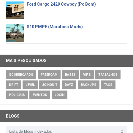
Ford Cargo 2429 Cowboy (Pc Bom)
S10 PMPE (Maratona Mods)
MAIS PESQUISADOS
SCOREBOARDS
FREEROAM
BASES
VIPS
TRABALHOS
DRIFT
LEVEL
JOINQUIT
DAYZ
BACKUPS
TAGS
POLICIAIS
EVENTOS
LOGIN
BLOGS