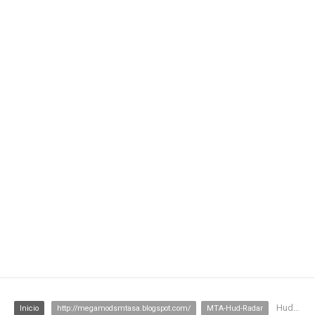
Hud Simples
Inicio
http://megamodsmtasa.blogspot.com/
MTA-Hud-Radar