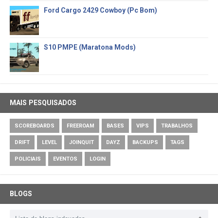
Ford Cargo 2429 Cowboy (Pc Bom)
S10 PMPE (Maratona Mods)
MAIS PESQUISADOS
SCOREBOARDS
FREEROAM
BASES
VIPS
TRABALHOS
DRIFT
LEVEL
JOINQUIT
DAYZ
BACKUPS
TAGS
POLICIAIS
EVENTOS
LOGIN
BLOGS