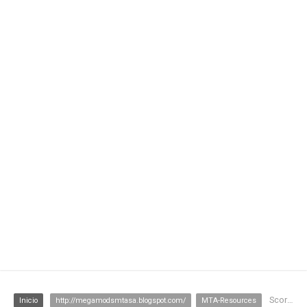
Scoreboard
Inicio
http://megamodsmtasa.blogspot.com/
MTA-Resources