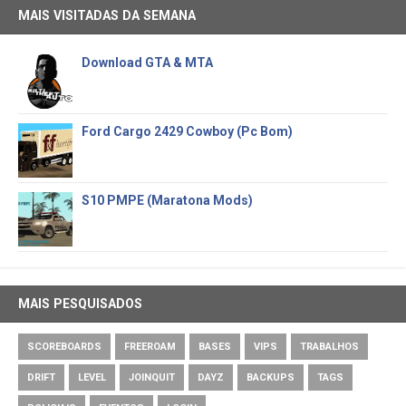
MAIS VISITADAS DA SEMANA
Download GTA & MTA
Ford Cargo 2429 Cowboy (Pc Bom)
S10 PMPE (Maratona Mods)
MAIS PESQUISADOS
SCOREBOARDS
FREEROAM
BASES
VIPS
TRABALHOS
DRIFT
LEVEL
JOINQUIT
DAYZ
BACKUPS
TAGS