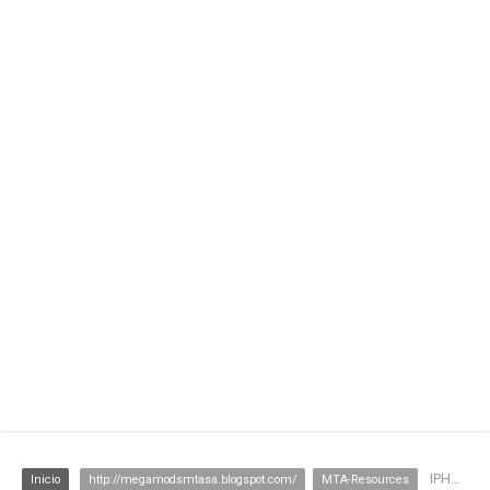
IPHONE PARA MTA
Inicio
http://megamodsmtasa.blogspot.com/
MTA-Resources