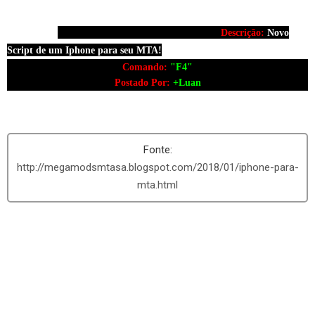
Descrição:
Novo
Script de um Iphone para seu MTA!
Comando
:
"F4"
Postado Por:
+Luan
http://megamodsmtasa.blogspot.com/2018/01/iphone-para-
mta.html