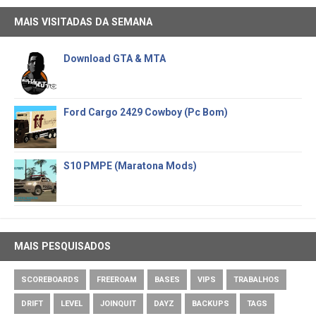
MAIS VISITADAS DA SEMANA
Download GTA & MTA
Ford Cargo 2429 Cowboy (Pc Bom)
S10 PMPE (Maratona Mods)
MAIS PESQUISADOS
SCOREBOARDS
FREEROAM
BASES
VIPS
TRABALHOS
DRIFT
LEVEL
JOINQUIT
DAYZ
BACKUPS
TAGS