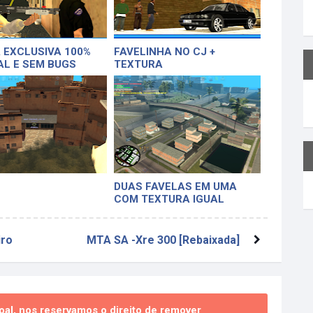
 EXCLUSIVA 100%
FAVELINHA NO CJ +
AL E SEM BUGS
TEXTURA
DUAS FAVELAS EM UMA
COM TEXTURA IGUAL
FIVEM (60 MB)
iro
MTA SA -Xre 300 [Rebaixada]
al, nos reservamos o direito de remover