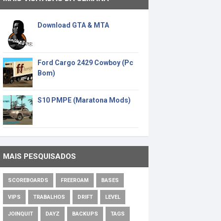
Download GTA & MTA
Ford Cargo 2429 Cowboy (Pc
Bom)
S10 PMPE (Maratona Mods)
MAIS PESQUISADOS
SCOREBOARDS
FREEROAM
BASES
VIPS
TRABALHOS
DRIFT
LEVEL
JOINQUIT
DAYZ
BACKUPS
TAGS