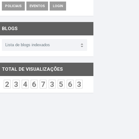
POLICIAIS
EVENTOS
LOGIN
BLOGS
TOTAL DE VISUALIZAÇÕES
2
3
4
6
7
3
5
6
3