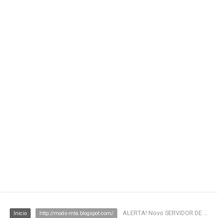
ALERTA! Novo SERVIDOR DE MTA NO AR! BRASIL VIDA DE REI!
Inicio
http://mods-mta.blogspot.com/