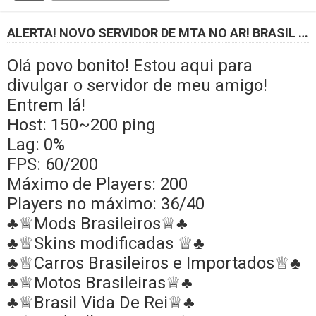
ALERTA! NOVO SERVIDOR DE MTA NO AR! BRASIL VIDA DE REI!
Olá povo bonito! Estou aqui para
divulgar o servidor de meu amigo!
Entrem lá!
Host: 150~200 ping
Lag: 0%
FPS: 60/200
Máximo de Players: 200
Players no máximo: 36/40
♣♕Mods Brasileiros♕♣
♣♕Skins modificadas
♕♣
♣♕Carros Brasileiros e Importados
♕♣
♣♕Motos Brasileiras
♕♣
♣♕Brasil Vida De Rei
♕♣