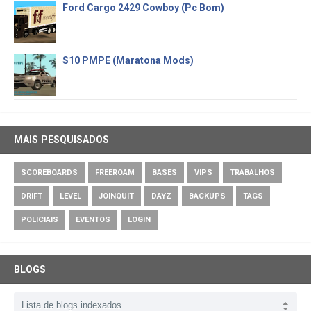
Ford Cargo 2429 Cowboy (Pc Bom)
S10 PMPE (Maratona Mods)
MAIS PESQUISADOS
SCOREBOARDS
FREEROAM
BASES
VIPS
TRABALHOS
DRIFT
LEVEL
JOINQUIT
DAYZ
BACKUPS
TAGS
POLICIAIS
EVENTOS
LOGIN
BLOGS