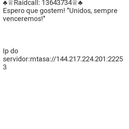
♣♕
Raidcall: 13643734
♕♣
Espero que gostem! "Unidos, sempre
venceremos!"
Ip do
servidor:mtasa://144.217.224.201:2225
3