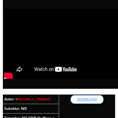
Autor:
+
Monster
e ~#Gabriel
DOWNLOAD
Substitui: N/D