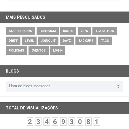
MAIS PESQUISADOS
SCOREBOARDS
FREEROAM
BASES
VIPS
TRABALHOS
DRIFT
LEVEL
JOINQUIT
DAYZ
BACKUPS
TAGS
POLICIAIS
EVENTOS
LOGIN
BLOGS
TOTAL DE VISUALIZAÇÕES
2
3
4
6
9
3
0
8
1