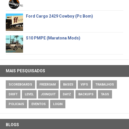
Ford Cargo 2429 Cowboy (Pc Bom)
S10 PMPE (Maratona Mods)
MAIS PESQUISADOS
SCOREBOARDS
FREEROAM
BASES
VIPS
TRABALHOS
DRIFT
LEVEL
JOINQUIT
DAYZ
BACKUPS
TAGS
POLICIAIS
EVENTOS
LOGIN
BLOGS