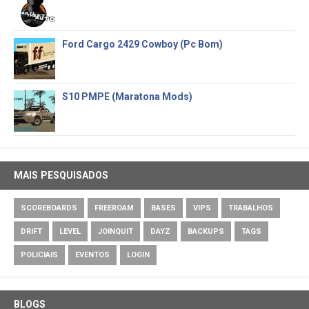
Ford Cargo 2429 Cowboy (Pc Bom)
S10 PMPE (Maratona Mods)
MAIS PESQUISADOS
SCOREBOARDS
FREEROAM
BASES
VIPS
TRABALHOS
DRIFT
LEVEL
JOINQUIT
DAYZ
BACKUPS
TAGS
POLICIAIS
EVENTOS
LOGIN
BLOGS