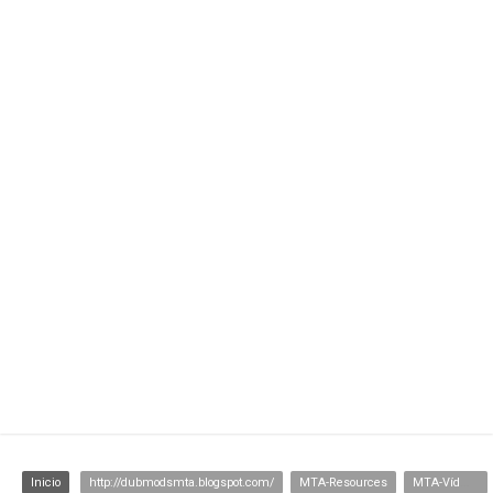
Inicio
http://dubmodsmta.blogspot.com/
MTA-Resources
MTA-Vídeos