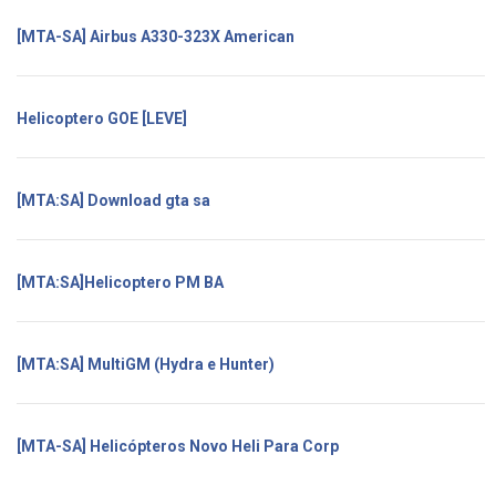
[MTA-SA] Airbus A330-323X American
Helicoptero GOE [LEVE]
[MTA:SA] Download gta sa
[MTA:SA]Helicoptero PM BA
[MTA:SA] MultiGM (Hydra e Hunter)
[MTA-SA] Helicópteros Novo Heli Para Corp