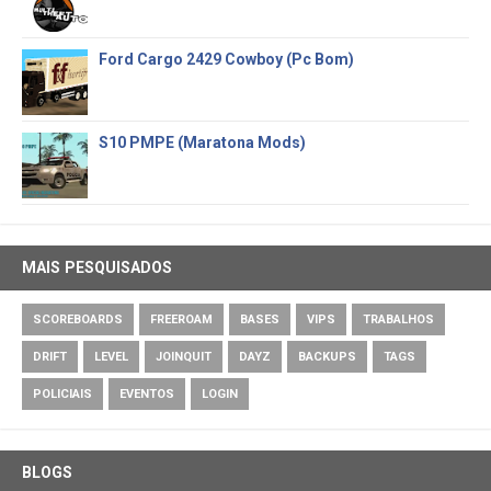
Ford Cargo 2429 Cowboy (Pc Bom)
S10 PMPE (Maratona Mods)
MAIS PESQUISADOS
SCOREBOARDS
FREEROAM
BASES
VIPS
TRABALHOS
DRIFT
LEVEL
JOINQUIT
DAYZ
BACKUPS
TAGS
POLICIAIS
EVENTOS
LOGIN
BLOGS