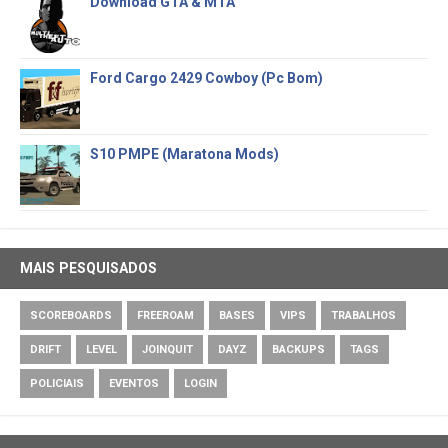
Download GTA & MTA
Ford Cargo 2429 Cowboy (Pc Bom)
S10 PMPE (Maratona Mods)
MAIS PESQUISADOS
SCOREBOARDS
FREEROAM
BASES
VIPS
TRABALHOS
DRIFT
LEVEL
JOINQUIT
DAYZ
BACKUPS
TAGS
POLICIAIS
EVENTOS
LOGIN