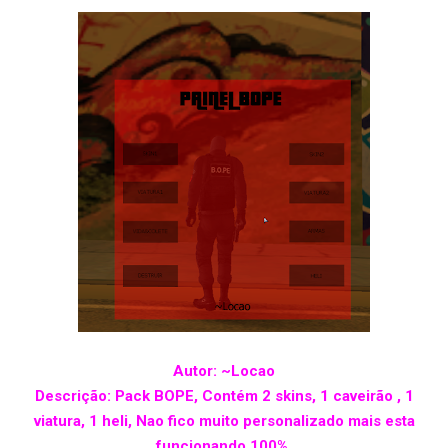
Autor: ~Locao
Descrição: Pack BOPE, Contém 2 skins, 1 caveirão , 1
viatura, 1 heli, Nao fico muito personalizado mais esta
funcionando 100%