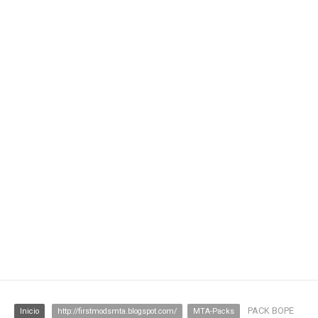
PACK BOPE
Inicio
http://firstmodsmta.blogspot.com/
MTA-Packs