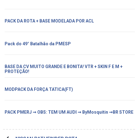
PACK DA ROTA + BASE MODELADA POR ACL
Pack do 49° Batalhão da PMESP
BASE DA CV MUITO GRANDE E BONITA! VTR + SKIN F E M +
PROTEÇÃO!
MODPACK DA FORÇA TATICA(FT)
PACK PMERJ ➞ OBS: TEM UM AUDI ➞ ByMosquitin ➞BR STORE