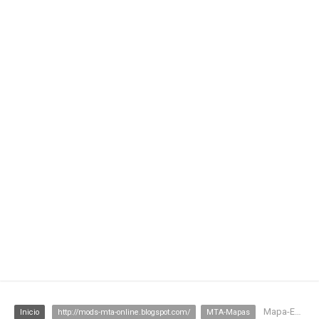
Mapa-Encontro
Inicio
http://mods-mta-online.blogspot.com/
MTA-Mapas