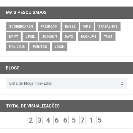
MAIS PESQUISADOS
SCOREBOARDS
FREEROAM
BASES
VIPS
TRABALHOS
DRIFT
LEVEL
JOINQUIT
DAYZ
BACKUPS
TAGS
POLICIAIS
EVENTOS
LOGIN
BLOGS
TOTAL DE VISUALIZAÇÕES
2
3
4
6
6
5
7
1
5