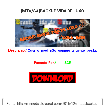
[MTA/SA]BACKUP VIDA DE LUXO
Descrição:
#Quer_o_mod_não_compre_a_gente_posta,
Postado Por:
#
Japa
SCR
http://mjmods.blogspot.com/2016/12/mtasabackup-