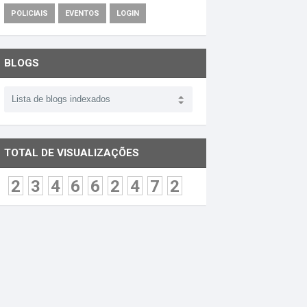
POLICIAIS
EVENTOS
LOGIN
BLOGS
TOTAL DE VISUALIZAÇÕES
2
3
4
6
6
2
4
7
2