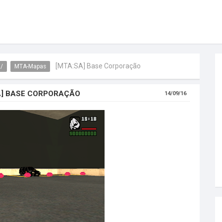
[MTA:SA] Base Corporação
m/
MTA-Mapas
A] BASE CORPORAÇÃO
14/09/16