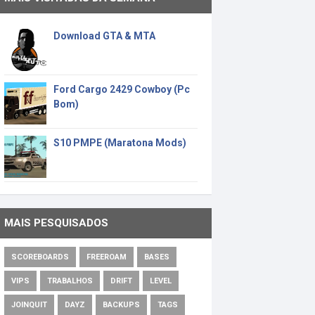
Download GTA & MTA
Ford Cargo 2429 Cowboy (Pc
Bom)
S10 PMPE (Maratona Mods)
MAIS PESQUISADOS
SCOREBOARDS
FREEROAM
BASES
VIPS
TRABALHOS
DRIFT
LEVEL
JOINQUIT
DAYZ
BACKUPS
TAGS