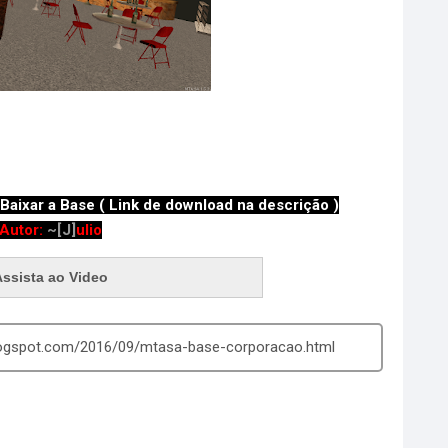
Baixar a Base ( Link de download na descrição )
Autor:
~[J]
ulio
Assista ao Video
blogspot.com/2016/09/mtasa-base-corporacao.html