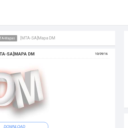
[MTA-SA]Mapa DM
TA-Mapas
TA-SA]MAPA DM
10/09/16
DOWNLOAD