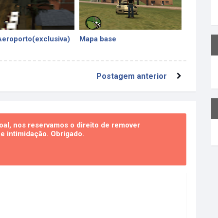
Aeroporto(exclusiva)
Mapa base
Postagem anterior
al, nos reservamos o direito de remover
 intimidação. Obrigado.