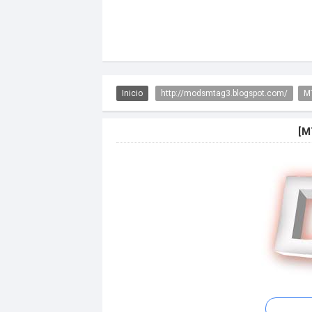
Inicio
http://modsmtag3.blogspot.com/
M
[M