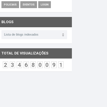
POLICIAIS
EVENTOS
LOGIN
BLOGS
TOTAL DE VISUALIZAÇÕES
2
3
4
6
8
0
0
9
1