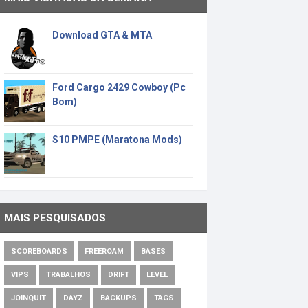
Download GTA & MTA
Ford Cargo 2429 Cowboy (Pc
Bom)
S10 PMPE (Maratona Mods)
MAIS PESQUISADOS
SCOREBOARDS
FREEROAM
BASES
VIPS
TRABALHOS
DRIFT
LEVEL
JOINQUIT
DAYZ
BACKUPS
TAGS