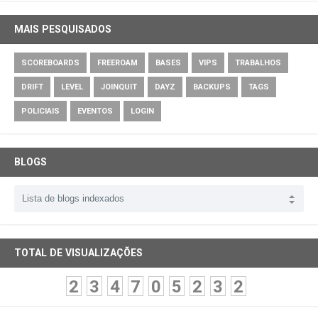
MAIS PESQUISADOS
SCOREBOARDS
FREEROAM
BASES
VIPS
TRABALHOS
DRIFT
LEVEL
JOINQUIT
DAYZ
BACKUPS
TAGS
POLICIAIS
EVENTOS
LOGIN
BLOGS
TOTAL DE VISUALIZAÇÕES
2
3
4
7
0
5
2
3
2