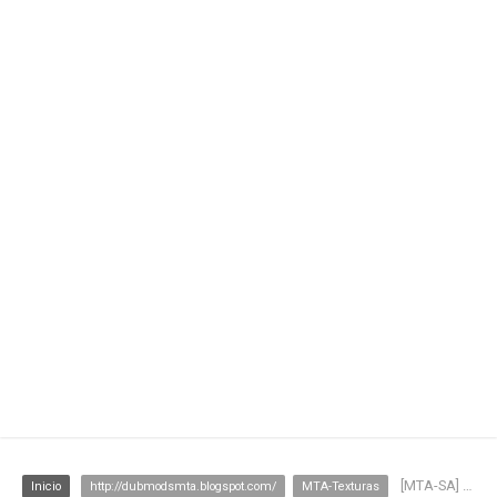
[MTA-SA] NOVA TEXTURA SKATE PARK
Inicio
http://dubmodsmta.blogspot.com/
MTA-Texturas