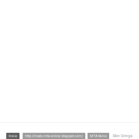
Skin Gringa
Inicio
http://mods-mta-online.blogspot.com/
MTA-Skins