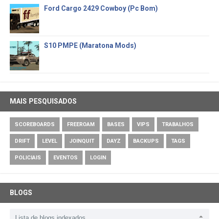
Ford Cargo 2429 Cowboy (Pc Bom)
S10 PMPE (Maratona Mods)
MAIS PESQUISADOS
SCOREBOARDS
FREEROAM
BASES
VIPS
TRABALHOS
DRIFT
LEVEL
JOINQUIT
DAYZ
BACKUPS
TAGS
POLICIAIS
EVENTOS
LOGIN
BLOGS