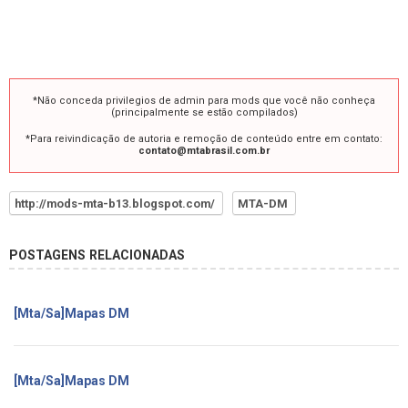
*Não conceda privilegios de admin para mods que você não conheça
(principalmente se estão compilados)
*Para reivindicação de autoria e remoção de conteúdo entre em contato:
contato@mtabrasil.com.br
http://mods-mta-b13.blogspot.com/
MTA-DM
POSTAGENS RELACIONADAS
[Mta/Sa]Mapas DM
[Mta/Sa]Mapas DM