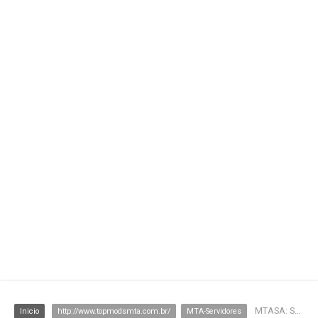
MTASA: Servidor BVS 3.0
Inicio
http://www.topmodsmta.com.br/
MTA-Servidores