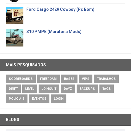
Ford Cargo 2429 Cowboy (Pc Bom)
S10 PMPE (Maratona Mods)
MAIS PESQUISADOS
SCOREBOARDS
FREEROAM
BASES
VIPS
TRABALHOS
DRIFT
LEVEL
JOINQUIT
DAYZ
BACKUPS
TAGS
POLICIAIS
EVENTOS
LOGIN
BLOGS