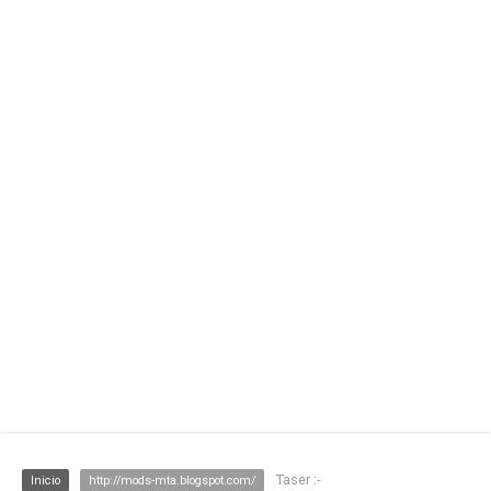
Taser :-
Inicio
http://mods-mta.blogspot.com/