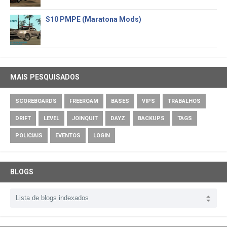
S10 PMPE (Maratona Mods)
MAIS PESQUISADOS
SCOREBOARDS
FREEROAM
BASES
VIPS
TRABALHOS
DRIFT
LEVEL
JOINQUIT
DAYZ
BACKUPS
TAGS
POLICIAIS
EVENTOS
LOGIN
BLOGS