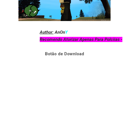
Au
thor:
AnOn
Y
Recomendo Atorizar Apenas Para Polciias -
Botão de Download