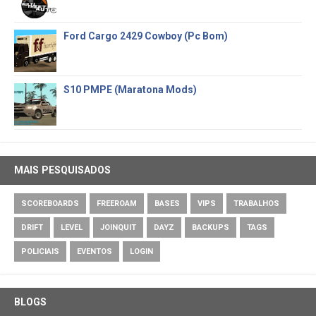
Ford Cargo 2429 Cowboy (Pc Bom)
S10 PMPE (Maratona Mods)
MAIS PESQUISADOS
SCOREBOARDS
FREEROAM
BASES
VIPS
TRABALHOS
DRIFT
LEVEL
JOINQUIT
DAYZ
BACKUPS
TAGS
POLICIAIS
EVENTOS
LOGIN
BLOGS