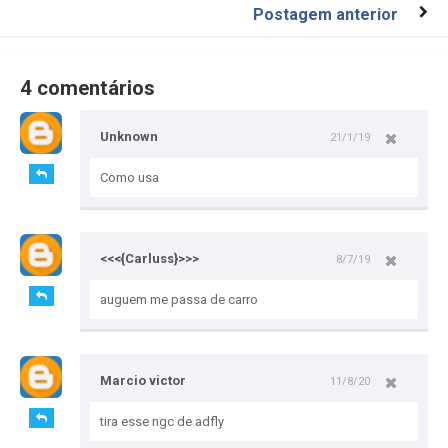
Postagem anterior
4 comentários
Unknown
21/1/19
Como usa
<<<{Carluss}>>>
8/7/19
auguem me passa de carro
Marcio victor
11/8/20
tira esse ngc de adfly