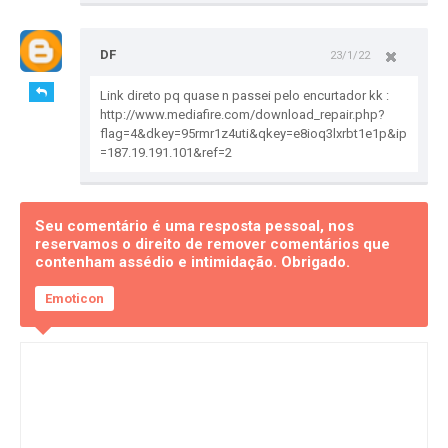
DF
23/1/22
Link direto pq quase n passei pelo encurtador kk :
http://www.mediafire.com/download_repair.php?
flag=4&dkey=95rmr1z4uti&qkey=e8ioq3lxrbt1e1p&ip
=187.19.191.101&ref=2
Seu comentário é uma resposta pessoal, nos
reservamos o direito de remover comentários que
contenham assédio e intimidação. Obrigado.
Emoticon