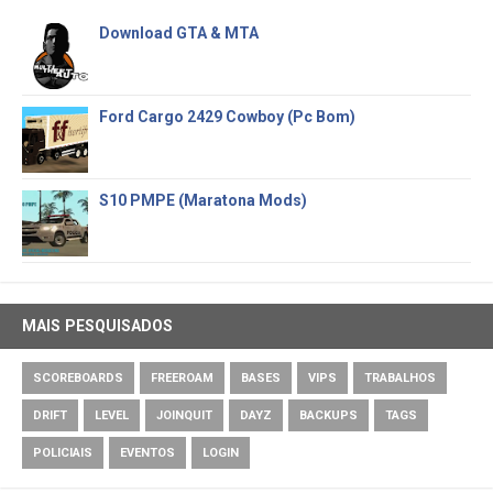
Download GTA & MTA
Ford Cargo 2429 Cowboy (Pc Bom)
S10 PMPE (Maratona Mods)
MAIS PESQUISADOS
SCOREBOARDS
FREEROAM
BASES
VIPS
TRABALHOS
DRIFT
LEVEL
JOINQUIT
DAYZ
BACKUPS
TAGS
POLICIAIS
EVENTOS
LOGIN