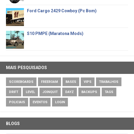
Ford Cargo 2429 Cowboy (Pc Bom)
S10 PMPE (Maratona Mods)
MAIS PESQUISADOS
SCOREBOARDS
FREEROAM
BASES
VIPS
TRABALHOS
DRIFT
LEVEL
JOINQUIT
DAYZ
BACKUPS
TAGS
POLICIAIS
EVENTOS
LOGIN
BLOGS