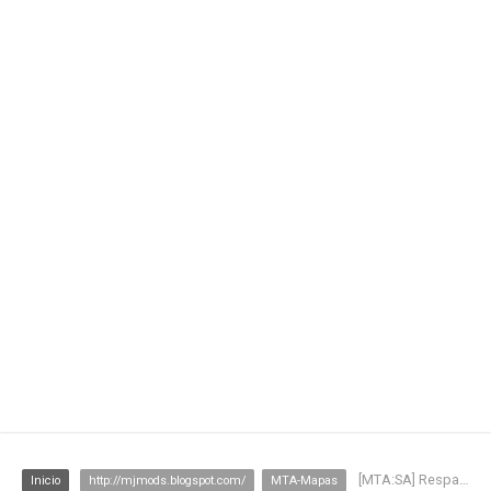
[MTA:SA] Respawn novo V1
Inicio
http://mjmods.blogspot.com/
MTA-Mapas