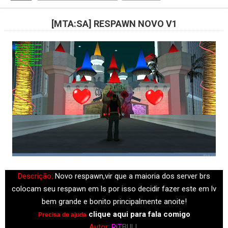
[MTA:SA] RESPAWN NOVO V1
Descrição:
Novo resp
awn,vir que
a m
aiori
a dos server brs
coloc
am seu resp
awn em ls por isso decidir f
azer este em lv
bem gr
ande e bonito princip
almente
anoite!
clique
aqui p
ar
a f
al
a comigo
Precis
a de
ajud
a
Autor:
PiT
BULL