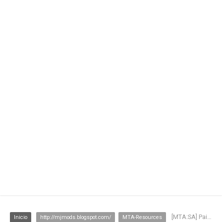
[MTA:SA] Painel DX em Partes
Inicio
http://mjmods.blogspot.com/
MTA-Resources