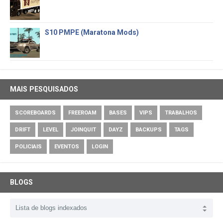
S10 PMPE (Maratona Mods)
MAIS PESQUISADOS
SCOREBOARDS
FREEROAM
BASES
VIPS
TRABALHOS
DRIFT
LEVEL
JOINQUIT
DAYZ
BACKUPS
TAGS
POLICIAIS
EVENTOS
LOGIN
BLOGS