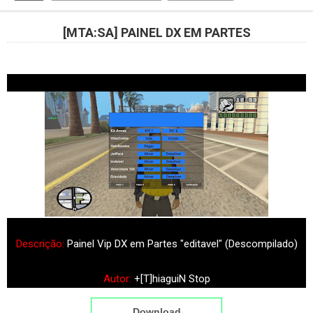
[MTA:SA] PAINEL DX EM PARTES
Descrição:
Painel Vip DX em Partes "editavel" (
Descompilado)
Autor:
+[T]hiaguiN Stop
Download