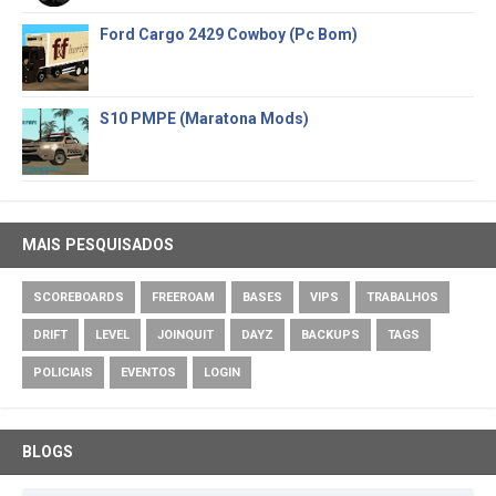
Ford Cargo 2429 Cowboy (Pc Bom)
S10 PMPE (Maratona Mods)
MAIS PESQUISADOS
SCOREBOARDS
FREEROAM
BASES
VIPS
TRABALHOS
DRIFT
LEVEL
JOINQUIT
DAYZ
BACKUPS
TAGS
POLICIAIS
EVENTOS
LOGIN
BLOGS