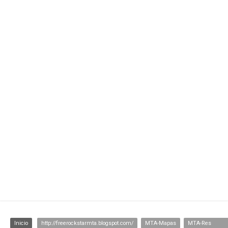
Inicio
http://freerockstarmta.blogspot.com/
MTA-Mapas
MTA-Resources