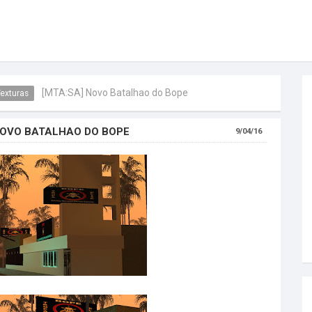
[MTA:SA] Novo Batalhao do Bope
exturas
NOVO BATALHAO DO BOPE
9/04/16