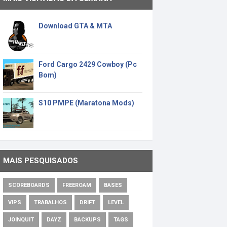
Download GTA & MTA
Ford Cargo 2429 Cowboy (Pc
Bom)
S10 PMPE (Maratona Mods)
MAIS PESQUISADOS
SCOREBOARDS
FREEROAM
BASES
VIPS
TRABALHOS
DRIFT
LEVEL
JOINQUIT
DAYZ
BACKUPS
TAGS