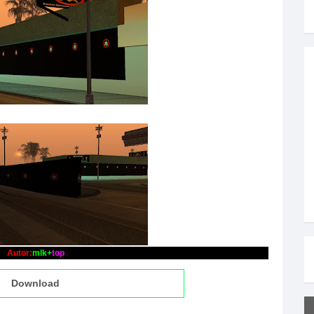
Autor:
mlk+
top
Download