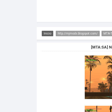
Inicio
http://mjmods.blogspot.com/
MTA-T
[MTA:SA] 