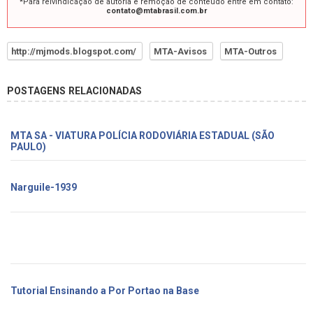
*Para reivindicação de autoria e remoção de conteúdo entre em contato:
contato@mtabrasil.com.br
http://mjmods.blogspot.com/
MTA-Avisos
MTA-Outros
POSTAGENS RELACIONADAS
MTA SA - VIATURA POLÍCIA RODOVIÁRIA ESTADUAL (SÃO
PAULO)
Narguile-1939
Tutorial Ensinando a Por Portao na Base